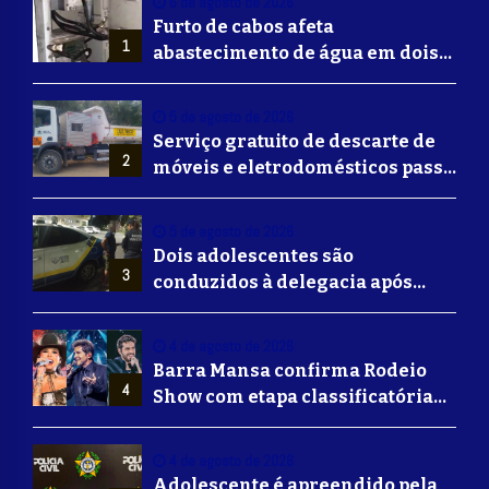
6 de agosto de 2026
Furto de cabos afeta
1
abastecimento de água em dois
bairros de Volta Redonda
5 de agosto de 2026
Serviço gratuito de descarte de
2
móveis e eletrodomésticos passa
a ser oferecido em Volta
Redonda
5 de agosto de 2026
Dois adolescentes são
3
conduzidos à delegacia após
suposta agressão a idoso em
Volta Redonda
4 de agosto de 2026
Barra Mansa confirma Rodeio
4
Show com etapa classificatória
para Barretos e grandes nomes
do sertanejo
4 de agosto de 2026
Adolescente é apreendido pela