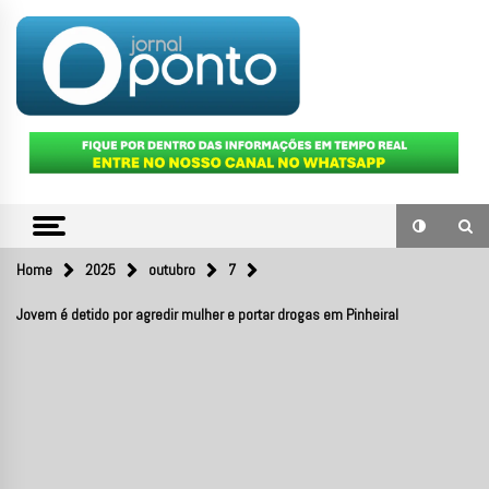
Skip
to
content
O portal de notícias do Sul Fluminense
JORNAL
PONTO
Home
2025
outubro
7
Jovem é detido por agredir mulher e portar drogas em Pinheiral