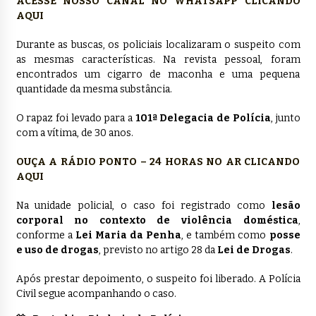
ACESSE NOSSO CANAL NO WHATSAPP CLICANDO
AQUI
Durante as buscas, os policiais localizaram o suspeito com
as mesmas características. Na revista pessoal, foram
encontrados um cigarro de maconha e uma pequena
quantidade da mesma substância.
O rapaz foi levado para a
101ª Delegacia de Polícia
, junto
com a vítima, de 30 anos.
OUÇA A RÁDIO PONTO – 24 HORAS NO AR CLICANDO
AQUI
Na unidade policial, o caso foi registrado como
lesão
corporal no contexto de violência doméstica
,
conforme a
Lei Maria da Penha
, e também como
posse
e uso de drogas
, previsto no artigo 28 da
Lei de Drogas
.
Após prestar depoimento, o suspeito foi liberado. A Polícia
Civil segue acompanhando o caso.