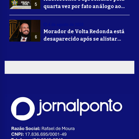
5
quarta vez por fato análogo ao
tráfico de drogas durante
operação da Polícia Civil em
4 de agosto de 2026
Barra Mansa
Morador de Volta Redonda está
6
desaparecido após se alistar
para lutar na guerra da Ucrânia