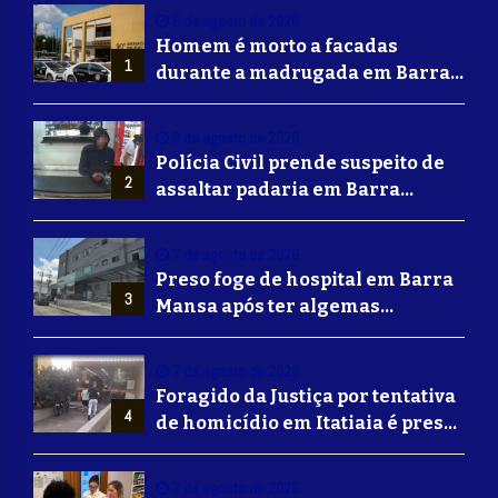
8 de agosto de 2026
Homem é morto a facadas
1
durante a madrugada em Barra
Mansa
8 de agosto de 2026
Polícia Civil prende suspeito de
2
assaltar padaria em Barra
Mansa
7 de agosto de 2026
Preso foge de hospital em Barra
3
Mansa após ter algemas
retiradas para usar banheiro
7 de agosto de 2026
Foragido da Justiça por tentativa
4
de homicídio em Itatiaia é preso
em Volta Redonda
7 de agosto de 2026