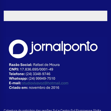
Jordão fica inelegível
Cobertura do noticiário das regiões Sul e Centro-Sul Fluminense (Volta