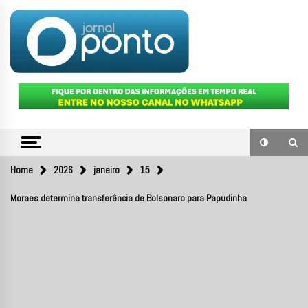
Skip
to
content
O portal de notícias do Sul Fluminense
JORNAL
PONTO
Home
2026
janeiro
15
Moraes determina transferência de Bolsonaro para Papudinha