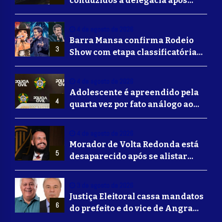
conduzidos à delegacia após
suposta agressão a idoso em
Volta Redonda
4 de agosto de 2026
Barra Mansa confirma Rodeio
3
Show com etapa classificatória
para Barretos e grandes nomes
do sertanejo
4 de agosto de 2026
Adolescente é apreendido pela
4
quarta vez por fato análogo ao
tráfico de drogas durante
operação da Polícia Civil em
4 de agosto de 2026
Barra Mansa
Morador de Volta Redonda está
5
desaparecido após se alistar
para lutar na guerra da Ucrânia
3 de agosto de 2026
Justiça Eleitoral cassa mandatos
6
do prefeito e do vice de Angra
dos Reis; ex-prefeito Fernando