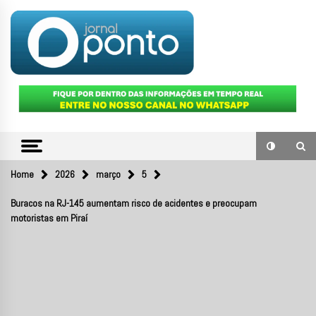
Skip
to
content
O portal de notícias do Sul Fluminense
JORNAL
PONTO
Home
2026
março
5
Buracos na RJ-145 aumentam risco de acidentes e preocupam
motoristas em Piraí