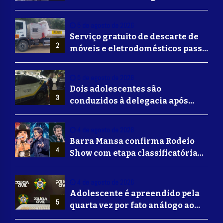
bairros de Volta Redonda
5 de agosto de 2026
Serviço gratuito de descarte de
2
móveis e eletrodomésticos passa
a ser oferecido em Volta
Redonda
5 de agosto de 2026
Dois adolescentes são
3
conduzidos à delegacia após
suposta agressão a idoso em
Volta Redonda
4 de agosto de 2026
Barra Mansa confirma Rodeio
4
Show com etapa classificatória
para Barretos e grandes nomes
do sertanejo
4 de agosto de 2026
Adolescente é apreendido pela
5
quarta vez por fato análogo ao
tráfico de drogas durante