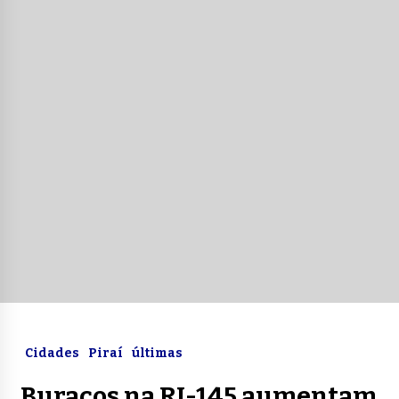
Cidades
Piraí
últimas
Buracos na RJ-145 aumentam