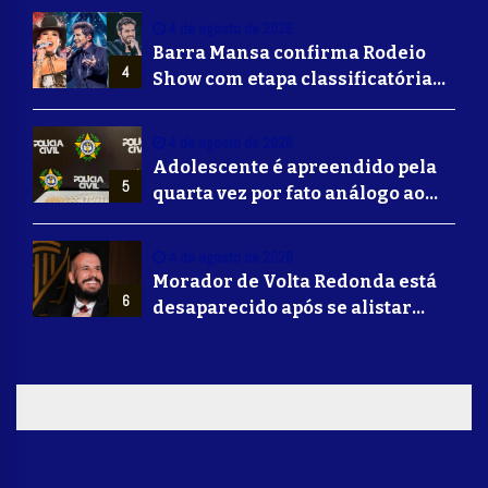
Volta Redonda
4 de agosto de 2026
Barra Mansa confirma Rodeio
4
Show com etapa classificatória
para Barretos e grandes nomes
do sertanejo
4 de agosto de 2026
Adolescente é apreendido pela
5
quarta vez por fato análogo ao
tráfico de drogas durante
operação da Polícia Civil em
4 de agosto de 2026
Barra Mansa
Morador de Volta Redonda está
6
desaparecido após se alistar
para lutar na guerra da Ucrânia