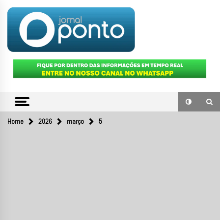
Skip
to
content
O portal de notícias do Sul Fluminense
JORNAL
PONTO
Home
2026
março
5