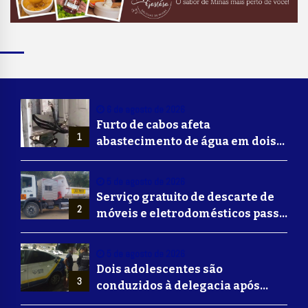
6 de agosto de 2026
Furto de cabos afeta
1
abastecimento de água em dois
bairros de Volta Redonda
5 de agosto de 2026
Serviço gratuito de descarte de
2
móveis e eletrodomésticos passa
a ser oferecido em Volta
Redonda
5 de agosto de 2026
Dois adolescentes são
3
conduzidos à delegacia após
suposta agressão a idoso em