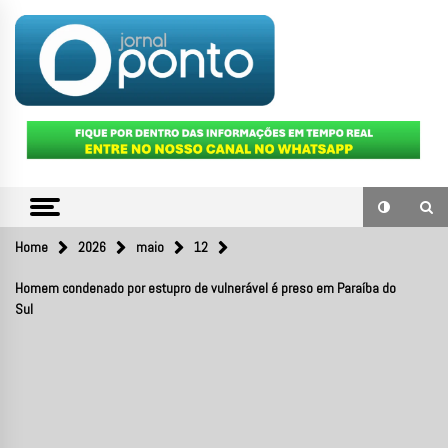
Skip
to
content
O portal de notícias do Sul Fluminense
JORNAL
PONTO
Home
2026
maio
12
Homem condenado por estupro de vulnerável é preso em Paraíba do
Sul