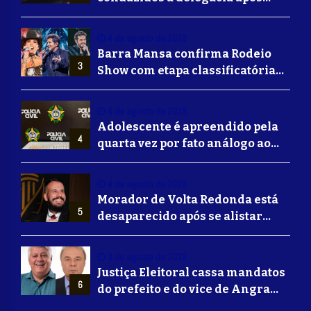
suposta agressão a idoso em
Volta Redonda
4 de agosto de 2026
Barra Mansa confirma Rodeio
3
Show com etapa classificatória
para Barretos e grandes nomes
do sertanejo
4 de agosto de 2026
Adolescente é apreendido pela
4
quarta vez por fato análogo ao
tráfico de drogas durante
operação da Polícia Civil em
4 de agosto de 2026
Barra Mansa
Morador de Volta Redonda está
5
desaparecido após se alistar
para lutar na guerra da Ucrânia
3 de agosto de 2026
Justiça Eleitoral cassa mandatos
6
do prefeito e do vice de Angra
dos Reis; ex-prefeito Fernando