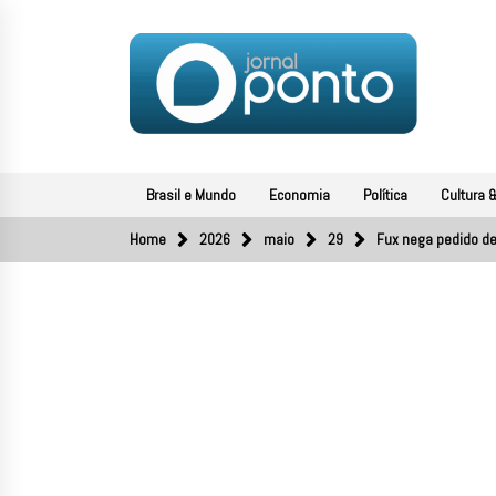
Skip
to
content
JORNAL PONTO
O portal de notícias do Sul Fluminense
Brasil e Mundo
Economia
Política
Cultura &
Home
2026
maio
29
Fux nega pedido de