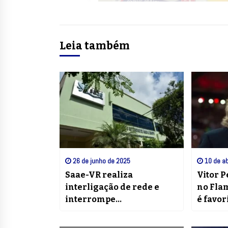
Leia também
26 de junho de 2025
10 de ab
Saae-VR realiza
Vitor P
interligação de rede e
no Fla
interrompe
é favor
abastecimento em quatro
bairros