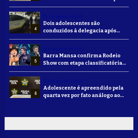
a ser oferecido em Volta
Redonda
5 de agosto de 2026
Dois adolescentes são
4
conduzidos à delegacia após
suposta agressão a idoso em
Volta Redonda
4 de agosto de 2026
Barra Mansa confirma Rodeio
5
Show com etapa classificatória
para Barretos e grandes nomes
do sertanejo
4 de agosto de 2026
Adolescente é apreendido pela
6
quarta vez por fato análogo ao
tráfico de drogas durante
operação da Polícia Civil em
Barra Mansa