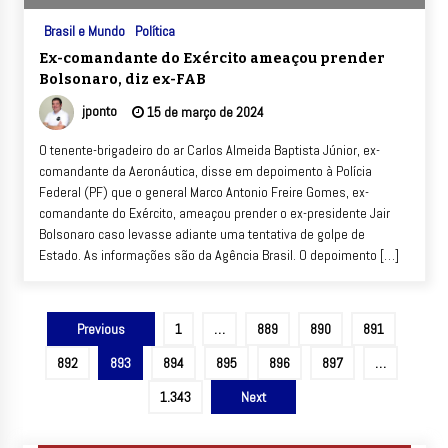
Brasil e Mundo
Política
Ex-comandante do Exército ameaçou prender
Bolsonaro, diz ex-FAB
jponto
15 de março de 2024
O tenente-brigadeiro do ar Carlos Almeida Baptista Júnior, ex-
comandante da Aeronáutica, disse em depoimento à Polícia
Federal (PF) que o general Marco Antonio Freire Gomes, ex-
comandante do Exército, ameaçou prender o ex-presidente Jair
Bolsonaro caso levasse adiante uma tentativa de golpe de
Estado. As informações são da Agência Brasil. O depoimento […]
Paginação
Previous
1
…
889
890
891
de
892
893
894
895
896
897
…
posts
1.343
Next