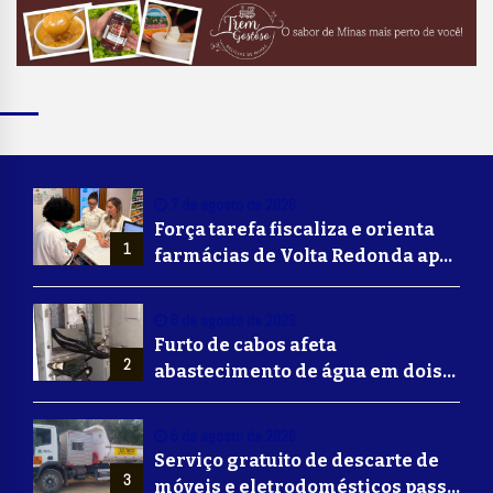
7 de agosto de 2026
Força tarefa fiscaliza e orienta
1
farmácias de Volta Redonda após
alerta de falsificação de
Mounjaro
6 de agosto de 2026
Furto de cabos afeta
2
abastecimento de água em dois
bairros de Volta Redonda
5 de agosto de 2026
Serviço gratuito de descarte de
3
móveis e eletrodomésticos passa