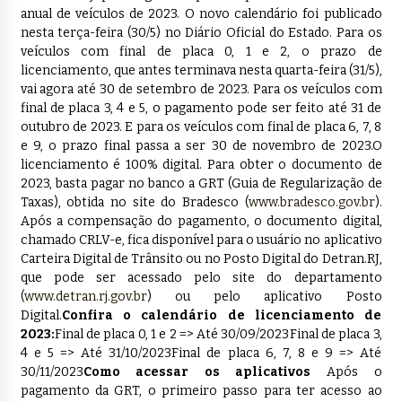
anual de veículos de 2023. O novo calendário foi publicado
nesta terça-feira (30/5) no Diário Oficial do Estado. Para os
veículos com final de placa 0, 1 e 2, o prazo de
licenciamento, que antes terminava nesta quarta-feira (31/5),
vai agora até 30 de setembro de 2023. Para os veículos com
final de placa 3, 4 e 5, o pagamento pode ser feito até 31 de
outubro de 2023. E para os veículos com final de placa 6, 7, 8
e 9, o prazo final passa a ser 30 de novembro de 2023.O
licenciamento é 100% digital. Para obter o documento de
2023, basta pagar no banco a GRT (Guia de Regularização de
Taxas), obtida no site do Bradesco (
www.bradesco.gov.br
).
Após a compensação do pagamento, o documento digital,
chamado CRLV-e, fica disponível para o usuário no aplicativo
Carteira Digital de Trânsito ou no Posto Digital do Detran.RJ,
que pode ser acessado pelo site do departamento
(
www.detran.rj.gov.br
) ou pelo aplicativo Posto
Digital.
Confira o calendário de licenciamento de
2023:
Final de placa 0, 1 e 2 => Até 30/09/2023Final de placa 3,
4 e 5 => Até 31/10/2023Final de placa 6, 7, 8 e 9 => Até
30/11/2023
Como acessar os aplicativos
Após o
pagamento da GRT, o primeiro passo para ter acesso ao