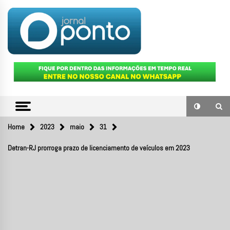
Skip
to
content
O portal de notícias do Sul Fluminense
JORNAL
PONTO
Home
2023
maio
31
Detran-RJ prorroga prazo de licenciamento de veículos em 2023