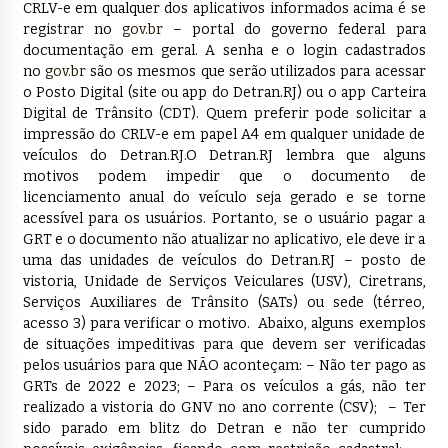
CRLV-e em qualquer dos aplicativos informados acima é se
registrar no
gov.br
– portal do governo federal para
documentação em geral. A senha e o login cadastrados
no
gov.br
são os mesmos que serão utilizados para acessar
o Posto Digital (site ou app do Detran.RJ) ou o app Carteira
Digital de Trânsito (CDT). Quem preferir pode solicitar a
impressão do CRLV-e em papel A4 em qualquer unidade de
veículos do Detran.RJ.O Detran.RJ lembra que alguns
motivos podem impedir que o documento de
licenciamento anual do veículo seja gerado e se torne
acessível para os usuários. Portanto, se o usuário pagar a
GRT e o documento não atualizar no aplicativo, ele deve ir a
uma das unidades de veículos do Detran.RJ – posto de
vistoria, Unidade de Serviços Veiculares (USV), Ciretrans,
Serviços Auxiliares de Trânsito (SATs) ou sede (térreo,
acesso 3) para verificar o motivo. Abaixo, alguns exemplos
de situações impeditivas para que devem ser verificadas
pelos usuários para que NÃO aconteçam: – Não ter pago as
GRTs de 2022 e 2023; – Para os veículos a gás, não ter
realizado a vistoria do GNV no ano corrente (CSV); – Ter
sido parado em blitz do Detran e não ter cumprido