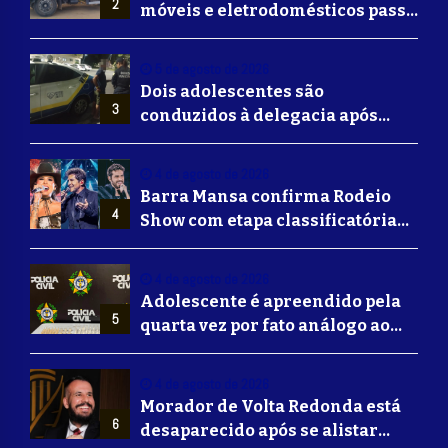
2
móveis e eletrodomésticos passa
a ser oferecido em Volta
Redonda
5 de agosto de 2026
Dois adolescentes são
3
conduzidos à delegacia após
suposta agressão a idoso em
Volta Redonda
4 de agosto de 2026
Barra Mansa confirma Rodeio
4
Show com etapa classificatória
para Barretos e grandes nomes
do sertanejo
4 de agosto de 2026
Adolescente é apreendido pela
5
quarta vez por fato análogo ao
tráfico de drogas durante
operação da Polícia Civil em
4 de agosto de 2026
Barra Mansa
Morador de Volta Redonda está
6
desaparecido após se alistar