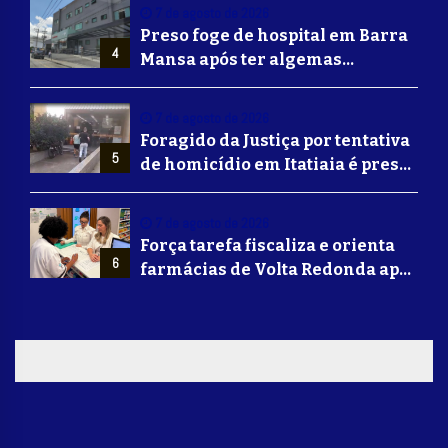
7 de agosto de 2026
Preso foge de hospital em Barra
4
Mansa após ter algemas
retiradas para usar banheiro
7 de agosto de 2026
Foragido da Justiça por tentativa
5
de homicídio em Itatiaia é preso
em Volta Redonda
7 de agosto de 2026
Força tarefa fiscaliza e orienta
6
farmácias de Volta Redonda após
alerta de falsificação de
Mounjaro