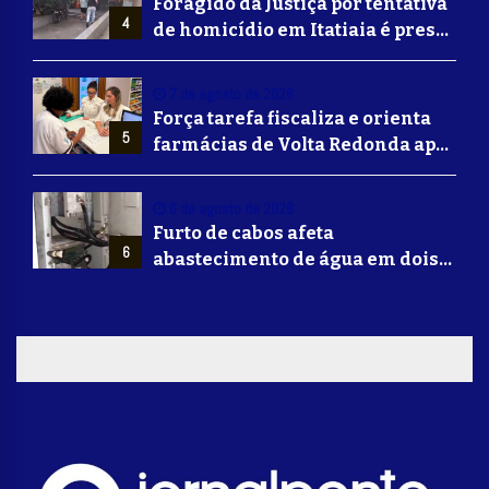
Foragido da Justiça por tentativa
4
de homicídio em Itatiaia é preso
em Volta Redonda
7 de agosto de 2026
Força tarefa fiscaliza e orienta
5
farmácias de Volta Redonda após
alerta de falsificação de
Mounjaro
6 de agosto de 2026
Furto de cabos afeta
6
abastecimento de água em dois
bairros de Volta Redonda