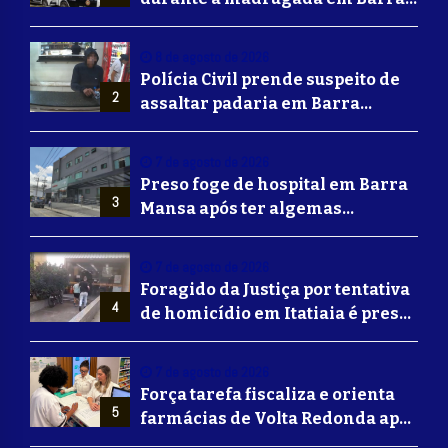
Mansa
8 de agosto de 2026
Polícia Civil prende suspeito de
2
assaltar padaria em Barra
Mansa
7 de agosto de 2026
Preso foge de hospital em Barra
3
Mansa após ter algemas
retiradas para usar banheiro
7 de agosto de 2026
Foragido da Justiça por tentativa
4
de homicídio em Itatiaia é preso
em Volta Redonda
7 de agosto de 2026
Força tarefa fiscaliza e orienta
5
farmácias de Volta Redonda após
alerta de falsificação de